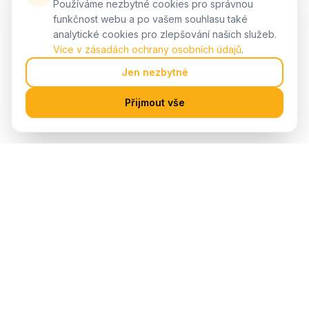
Používáme nezbytné cookies pro správnou
funkčnost webu a po vašem souhlasu také
analytické cookies pro zlepšování našich služeb.
Více v zásadách ochrany osobních údajů
.
Jen nezbytné
Přijmout vše
Profesionální elektromontážní firma s více než 16letou
tradicí. Realizujeme elektroinstalace, revize,
fotovoltaiku a zabezpečovací systémy pro soukromé i